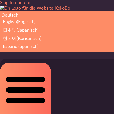
Skip to content
Deutsch
English
(
Englisch
)
日本語
(
Japanisch
)
한국어
(
Koreanisch
)
Español
(
Spanisch
)